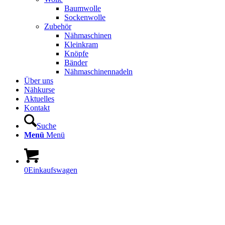
Baumwolle
Sockenwolle
Zubehör
Nähmaschinen
Kleinkram
Knöpfe
Bänder
Nähmaschinennadeln
Über uns
Nähkurse
Aktuelles
Kontakt
Suche
Menü
Menü
0
Einkaufswagen