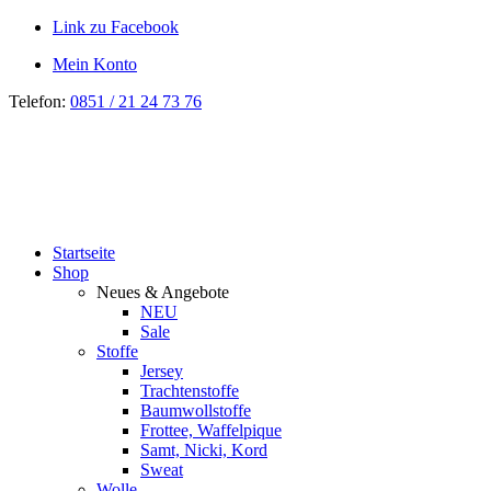
Link zu Facebook
Mein Konto
Telefon:
0851 / 21 24 73 76
Startseite
Shop
Neues & Angebote
NEU
Sale
Stoffe
Jersey
Trachtenstoffe
Baumwollstoffe
Frottee, Waffelpique
Samt, Nicki, Kord
Sweat
Wolle