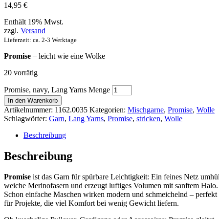
14,95
€
Enthält 19% Mwst.
zzgl.
Versand
Lieferzeit: ca. 2-3 Werktage
Promise
– leicht wie eine Wolke
20 vorrätig
Promise, navy, Lang Yarns Menge
In den Warenkorb
Artikelnummer:
1162.0035
Kategorien:
Mischgarne
,
Promise
,
Wolle
Schlagwörter:
Garn
,
Lang Yarns
,
Promise
,
stricken
,
Wolle
Beschreibung
Beschreibung
Promise
ist das Garn für spürbare Leichtigkeit: Ein feines Netz umhül
weiche Merinofasern und erzeugt luftiges Volumen mit sanftem Halo.
Schon einfache Maschen wirken modern und schmeichelnd – perfekt
für Projekte, die viel Komfort bei wenig Gewicht liefern.