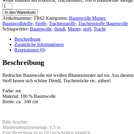
weiße Blumen auf erbeerrot, Trachtenstoff, 100% Baumwolle Menge
In den Warenkorb
Artikelnummer:
TR62
Kategorien:
Baumwolle Muster
,
Baumwollstoffe
,
Stoffe
,
Trachtenstoffe
,
Trachtenstoffe Baumwolle
Schlagwörter:
Baumwolle
,
dirndl
,
Muster
,
stoff
,
Tracht
Beschreibung
Zusätzliche Informationen
Rezensionen (0)
Beschreibung
Bedruckte Baumwolle mit weißen Blumenmuster auf rot. Aus diesem
Stoff lassen sich schöne Dirndl, Trachenröcke etc. nähen!
Farbe: rot
Material: 100 % Baumwolle
Breite: ca. 160 cm
Bitte beachte:
Mindestabnahmemenge: 0,5 m
Eine Bestellung ist in 10 cm-Schritten möglich