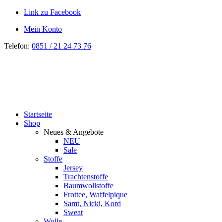
Link zu Facebook
Mein Konto
Telefon:
0851 / 21 24 73 76
Startseite
Shop
Neues & Angebote
NEU
Sale
Stoffe
Jersey
Trachtenstoffe
Baumwollstoffe
Frottee, Waffelpique
Samt, Nicki, Kord
Sweat
Wolle