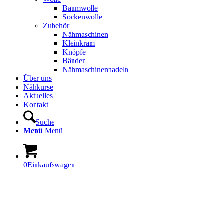
Baumwolle
Sockenwolle
Zubehör
Nähmaschinen
Kleinkram
Knöpfe
Bänder
Nähmaschinennadeln
Über uns
Nähkurse
Aktuelles
Kontakt
Suche
Menü
Menü
0
Einkaufswagen