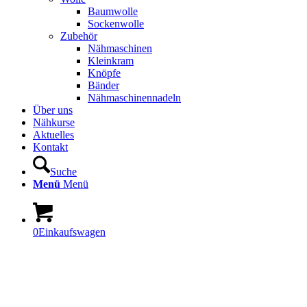
Baumwolle
Sockenwolle
Zubehör
Nähmaschinen
Kleinkram
Knöpfe
Bänder
Nähmaschinennadeln
Über uns
Nähkurse
Aktuelles
Kontakt
Suche
Menü
Menü
0
Einkaufswagen