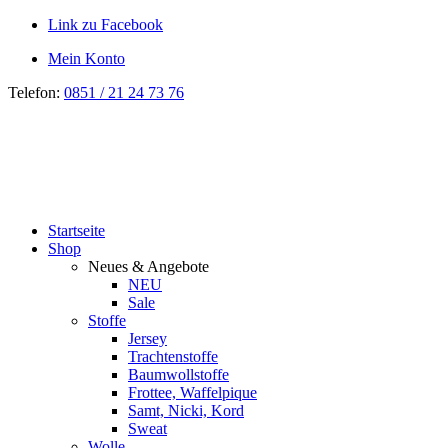
Link zu Facebook
Mein Konto
Telefon:
0851 / 21 24 73 76
Startseite
Shop
Neues & Angebote
NEU
Sale
Stoffe
Jersey
Trachtenstoffe
Baumwollstoffe
Frottee, Waffelpique
Samt, Nicki, Kord
Sweat
Wolle