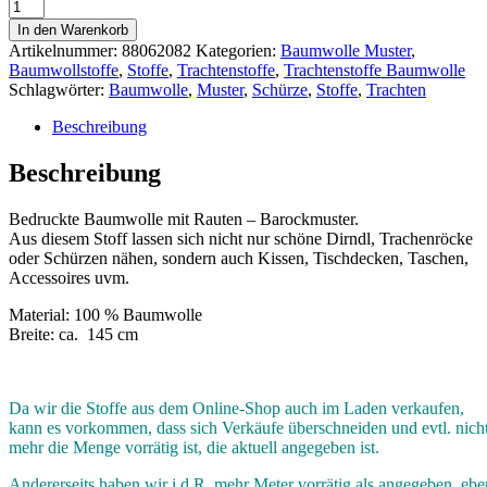
In den Warenkorb
Artikelnummer:
88062082
Kategorien:
Baumwolle Muster
,
Baumwollstoffe
,
Stoffe
,
Trachtenstoffe
,
Trachtenstoffe Baumwolle
Schlagwörter:
Baumwolle
,
Muster
,
Schürze
,
Stoffe
,
Trachten
Beschreibung
Beschreibung
Bedruckte Baumwolle mit Rauten – Barockmuster.
Aus diesem Stoff lassen sich nicht nur schöne Dirndl, Trachenröcke
oder Schürzen nähen, sondern auch Kissen, Tischdecken, Taschen,
Accessoires uvm.
Material: 100 % Baumwolle
Breite: ca. 145 cm
Da wir die Stoffe aus dem Online-Shop auch im Laden verkaufen,
kann es vorkommen, dass sich Verkäufe überschneiden und evtl. nich
mehr die Menge vorrätig ist, die aktuell angegeben ist.
Andererseits haben wir i.d.R. mehr Meter vorrätig als angegeben, ebe