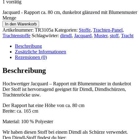
1 vorrätig
Jacquard - Rapport ca. 80 cm, dunkelrot glänzend mit Blumenmuster
Menge
In den Warenkorb
Artikelnummer:
TR3105a
Kategorien:
Stoffe
,
Trachten-Panel
,
Trachtenstoffe
Schlagwörter:
dirndl
,
Jacquard
,
Muster
,
stoff
,
Tracht
Beschreibung
Zusätzliche Informationen
Rezensionen (0)
Beschreibung
Hochwertiger Jacquard – Rapport mit Blumenmuster in dunkelrot
Der Stoff ist hervorragend geeignet für Dirndl, Dirndlschürzen,
Trachtenröcke usw.
Der Rapport hat eine Höhe von ca. 80 cm
Breite: ca. 165 cm
Material: 100 % Polyester
Wir haben diesen Stoff bei einem Dirndl als Schürze verwendet.
Den Dirndl-Stoff findest du hier: