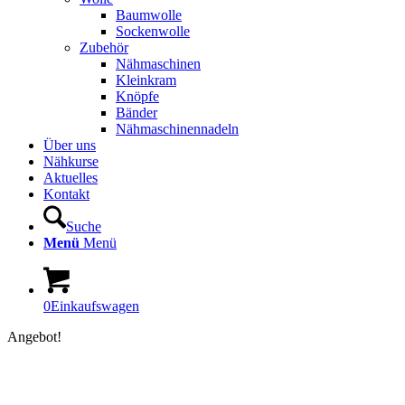
Baumwolle
Sockenwolle
Zubehör
Nähmaschinen
Kleinkram
Knöpfe
Bänder
Nähmaschinennadeln
Über uns
Nähkurse
Aktuelles
Kontakt
Suche
Menü
Menü
0
Einkaufswagen
Angebot!