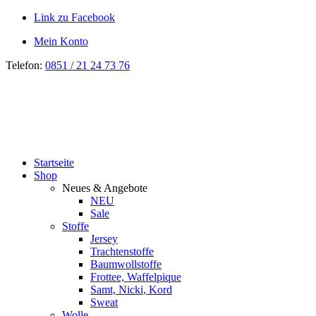
Link zu Facebook
Mein Konto
Telefon:
0851 / 21 24 73 76
Startseite
Shop
Neues & Angebote
NEU
Sale
Stoffe
Jersey
Trachtenstoffe
Baumwollstoffe
Frottee, Waffelpique
Samt, Nicki, Kord
Sweat
Wolle