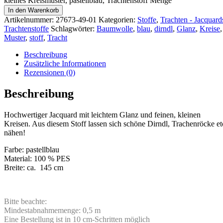
kleines Kreismuster, pastellblau, Trachtenstoff Menge
In den Warenkorb
Artikelnummer:
27673-49-01
Kategorien:
Stoffe
,
Trachten - Jacquard
Trachtenstoffe
Schlagwörter:
Baumwolle
,
blau
,
dirndl
,
Glanz
,
Kreise
,
Muster
,
stoff
,
Tracht
Beschreibung
Zusätzliche Informationen
Rezensionen (0)
Beschreibung
Hochwertiger Jacquard mit leichtem Glanz und feinen, kleinen
Kreisen. Aus diesem Stoff lassen sich schöne Dirndl, Trachenröcke et
nähen!
Farbe: pastellblau
Material: 100 % PES
Breite: ca. 145 cm
Bitte beachte:
Mindestabnahmemenge: 0,5 m
Eine Bestellung ist in 10 cm-Schritten möglich