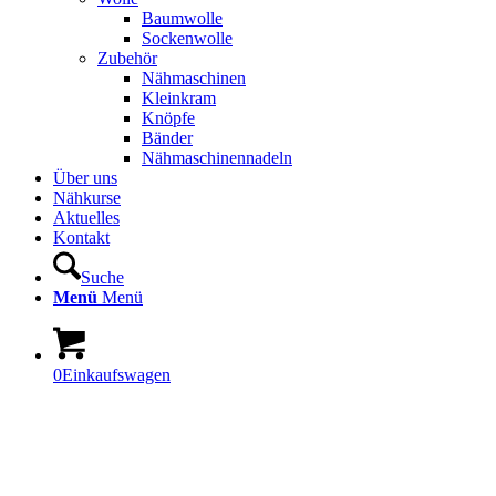
Baumwolle
Sockenwolle
Zubehör
Nähmaschinen
Kleinkram
Knöpfe
Bänder
Nähmaschinennadeln
Über uns
Nähkurse
Aktuelles
Kontakt
Suche
Menü
Menü
0
Einkaufswagen