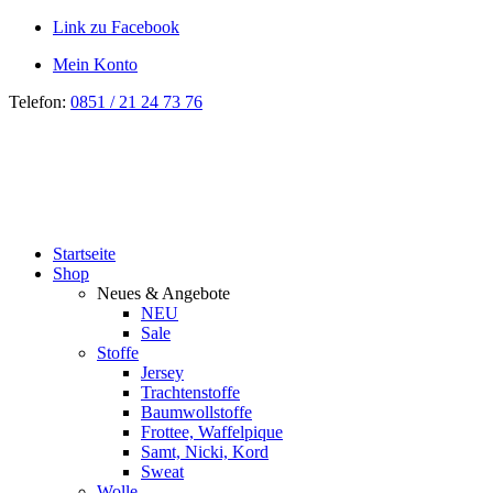
Link zu Facebook
Mein Konto
Telefon:
0851 / 21 24 73 76
Startseite
Shop
Neues & Angebote
NEU
Sale
Stoffe
Jersey
Trachtenstoffe
Baumwollstoffe
Frottee, Waffelpique
Samt, Nicki, Kord
Sweat
Wolle