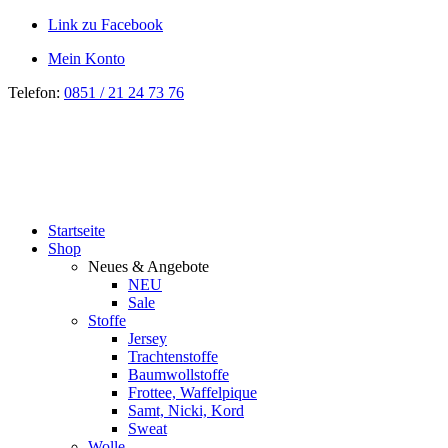
Link zu Facebook
Mein Konto
Telefon:
0851 / 21 24 73 76
Startseite
Shop
Neues & Angebote
NEU
Sale
Stoffe
Jersey
Trachtenstoffe
Baumwollstoffe
Frottee, Waffelpique
Samt, Nicki, Kord
Sweat
Wolle