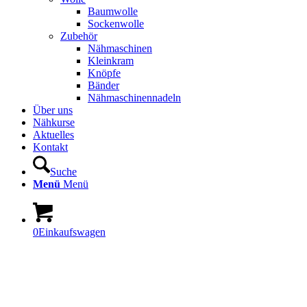
Baumwolle
Sockenwolle
Zubehör
Nähmaschinen
Kleinkram
Knöpfe
Bänder
Nähmaschinennadeln
Über uns
Nähkurse
Aktuelles
Kontakt
Suche
Menü
Menü
0
Einkaufswagen