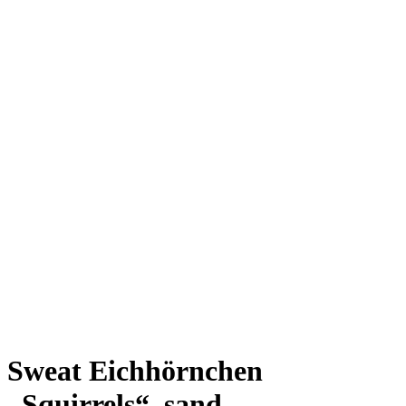
Sweat Eichhörnchen
„Squirrels“, sand