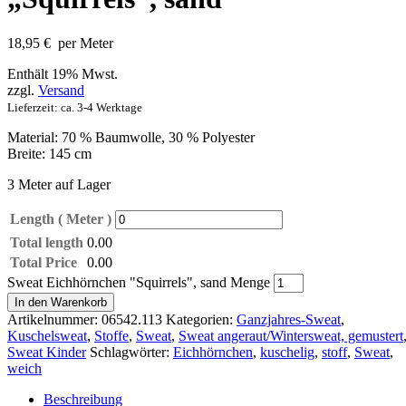
18,95
€
per Meter
Enthält 19% Mwst.
zzgl.
Versand
Lieferzeit: ca. 3-4 Werktage
Material: 70 % Baumwolle, 30 % Polyester
Breite: 145 cm
3 Meter auf Lager
Length ( Meter )
Total length
0.00
Total Price
0.00
Sweat Eichhörnchen "Squirrels", sand Menge
In den Warenkorb
Artikelnummer:
06542.113
Kategorien:
Ganzjahres-Sweat
,
Kuschelsweat
,
Stoffe
,
Sweat
,
Sweat angeraut/Wintersweat, gemustert
Sweat Kinder
Schlagwörter:
Eichhörnchen
,
kuschelig
,
stoff
,
Sweat
,
weich
Beschreibung