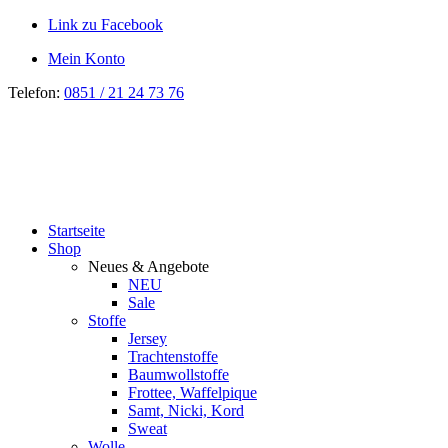
Link zu Facebook
Mein Konto
Telefon:
0851 / 21 24 73 76
Startseite
Shop
Neues & Angebote
NEU
Sale
Stoffe
Jersey
Trachtenstoffe
Baumwollstoffe
Frottee, Waffelpique
Samt, Nicki, Kord
Sweat
Wolle