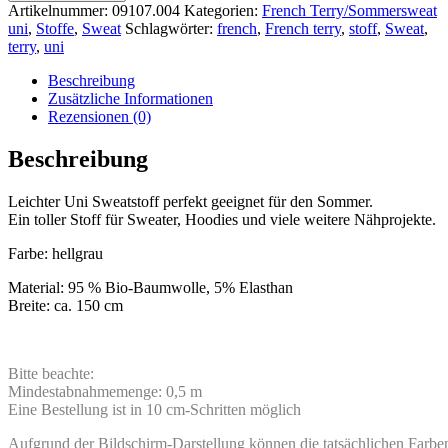
Artikelnummer:
09107.004
Kategorien:
French Terry/Sommersweat
uni
,
Stoffe
,
Sweat
Schlagwörter:
french
,
French terry
,
stoff
,
Sweat
,
terry
,
uni
Beschreibung
Zusätzliche Informationen
Rezensionen (0)
Beschreibung
Leichter Uni Sweatstoff perfekt geeignet für den Sommer.
Ein toller Stoff für Sweater, Hoodies und viele weitere Nähprojekte.
Farbe: hellgrau
Material: 95 % Bio-Baumwolle, 5% Elasthan
Breite: ca. 150 cm
Bitte beachte:
Mindestabnahmemenge: 0,5 m
Eine Bestellung ist in 10 cm-Schritten möglich
Aufgrund der Bildschirm-Darstellung können die tatsächlichen Farbe