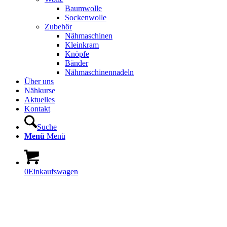
Baumwolle
Sockenwolle
Zubehör
Nähmaschinen
Kleinkram
Knöpfe
Bänder
Nähmaschinennadeln
Über uns
Nähkurse
Aktuelles
Kontakt
Suche
Menü
Menü
0
Einkaufswagen