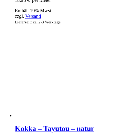
18,98
€
per Meter
Enthält 19% Mwst.
zzgl.
Versand
Lieferzeit: ca. 2-3 Werktage
Kokka – Tayutou – natur