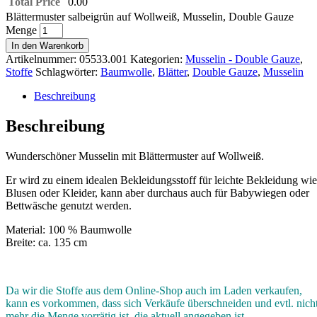
Total Price
0.00
Blättermuster salbeigrün auf Wollweiß, Musselin, Double Gauze
Menge
In den Warenkorb
Artikelnummer:
05533.001
Kategorien:
Musselin - Double Gauze
,
Stoffe
Schlagwörter:
Baumwolle
,
Blätter
,
Double Gauze
,
Musselin
Beschreibung
Beschreibung
Wunderschöner Musselin mit Blättermuster auf Wollweiß.
Er wird zu einem idealen Bekleidungsstoff für leichte Bekleidung wie
Blusen oder Kleider, kann aber durchaus auch für Babywiegen oder
Bettwäsche genutzt werden.
Material: 100 % Baumwolle
Breite: ca. 135 cm
Da wir die Stoffe aus dem Online-Shop auch im Laden verkaufen,
kann es vorkommen, dass sich Verkäufe überschneiden und evtl. nich
mehr die Menge vorrätig ist, die aktuell angegeben ist.