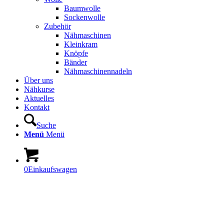
Baumwolle
Sockenwolle
Zubehör
Nähmaschinen
Kleinkram
Knöpfe
Bänder
Nähmaschinennadeln
Über uns
Nähkurse
Aktuelles
Kontakt
Suche
Menü
Menü
0
Einkaufswagen