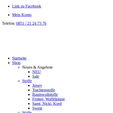
Link zu Facebook
Mein Konto
Telefon:
0851 / 21 24 73 76
Startseite
Shop
Neues & Angebote
NEU
Sale
Stoffe
Jersey
Trachtenstoffe
Baumwollstoffe
Frottee, Waffelpique
Samt, Nicki, Kord
Sweat
Wolle