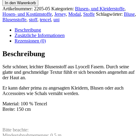
In den Warenkorb
Artikelnummer:
2205-05
Kategorien:
Blusen- und Kleiderstoffe
,
Hosen- und Kostümstoffe
,
Jersey
,
Modal
,
Stoffe
Schlagwörter:
Bluse
,
Blusenstoffe
,
stoff
,
tencel
,
uni
Beschreibung
Zusätzliche Informationen
Rezensionen (0)
Beschreibung
Sehr schöner, leichter Blusenstoff aus Lyocell Fasern. Durch seine
glatte und geschmeidige Textur fühlt er sich besonders angenehm auf
der Haut an.
Er kann daher prima zu angesagten Kleidern, Blusen oder auch
Accessoires wie Schals vernäht werden.
Material: 100 % Tencel
Breite: 150 cm
Bitte beachte:
Mindestabnahmemenge: 0,5 m