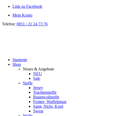
Link zu Facebook
Mein Konto
Telefon:
0851 / 21 24 73 76
Startseite
Shop
Neues & Angebote
NEU
Sale
Stoffe
Jersey
Trachtenstoffe
Baumwollstoffe
Frottee, Waffelpique
Samt, Nicki, Kord
Sweat
Wolle