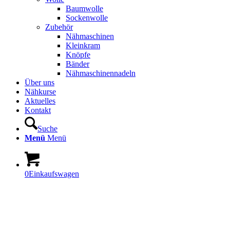
Baumwolle
Sockenwolle
Zubehör
Nähmaschinen
Kleinkram
Knöpfe
Bänder
Nähmaschinennadeln
Über uns
Nähkurse
Aktuelles
Kontakt
Suche
Menü
Menü
0
Einkaufswagen