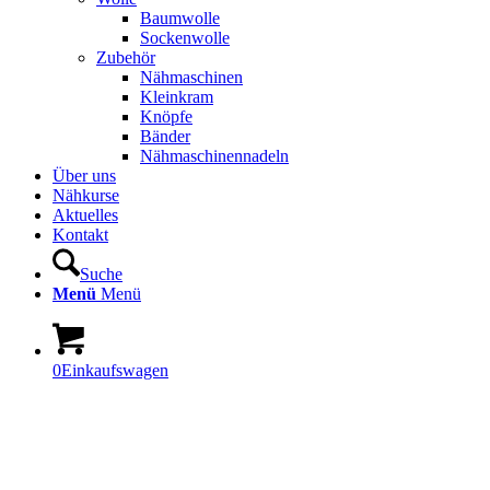
Baumwolle
Sockenwolle
Zubehör
Nähmaschinen
Kleinkram
Knöpfe
Bänder
Nähmaschinennadeln
Über uns
Nähkurse
Aktuelles
Kontakt
Suche
Menü
Menü
0
Einkaufswagen