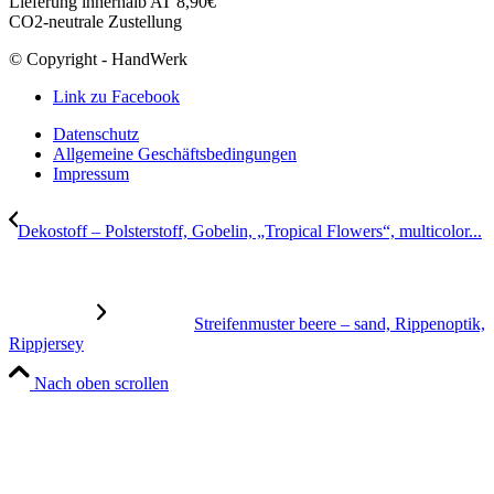
Lieferung innerhalb AT 8,90€
CO2-neutrale Zustellung
© Copyright - HandWerk
Link zu Facebook
Datenschutz
Allgemeine Geschäftsbedingungen
Impressum
Dekostoff – Polsterstoff, Gobelin, „Tropical Flowers“, multicolor...
Streifenmuster beere – sand, Rippenoptik,
Rippjersey
Nach oben scrollen