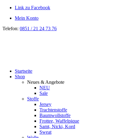
Link zu Facebook
Mein Konto
Telefon:
0851 / 21 24 73 76
Startseite
Shop
Neues & Angebote
NEU
Sale
Stoffe
Jersey
Trachtenstoffe
Baumwollstoffe
Frottee, Waffelpique
Samt, Nicki, Kord
Sweat
Wolle