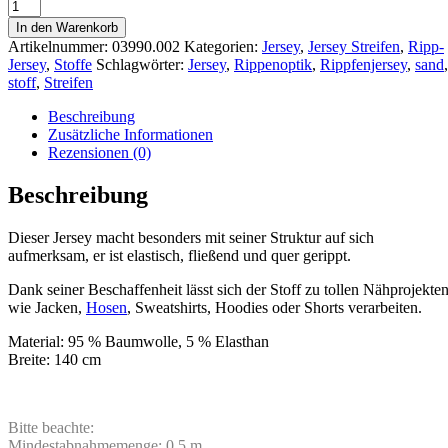
In den Warenkorb
Artikelnummer:
03990.002
Kategorien:
Jersey
,
Jersey Streifen
,
Ripp-
Jersey
,
Stoffe
Schlagwörter:
Jersey
,
Rippenoptik
,
Rippfenjersey
,
sand
,
stoff
,
Streifen
Beschreibung
Zusätzliche Informationen
Rezensionen (0)
Beschreibung
Dieser Jersey macht besonders mit seiner Struktur auf sich
aufmerksam, er ist elastisch, fließend und quer gerippt.
Dank seiner Beschaffenheit lässt sich der Stoff zu tollen Nähprojekte
wie Jacken,
Hosen
, Sweatshirts, Hoodies oder Shorts verarbeiten.
Material: 95 % Baumwolle, 5 % Elasthan
Breite: 140 cm
Bitte beachte:
Mindestabnahmemenge: 0,5 m