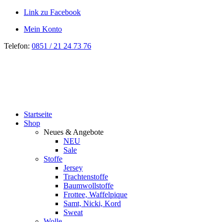
Link zu Facebook
Mein Konto
Telefon:
0851 / 21 24 73 76
Startseite
Shop
Neues & Angebote
NEU
Sale
Stoffe
Jersey
Trachtenstoffe
Baumwollstoffe
Frottee, Waffelpique
Samt, Nicki, Kord
Sweat
Wolle