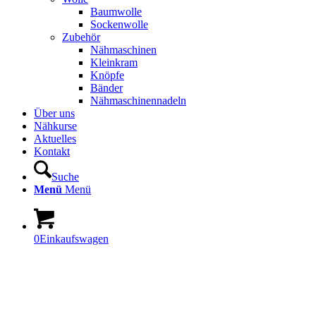
Baumwolle
Sockenwolle
Zubehör
Nähmaschinen
Kleinkram
Knöpfe
Bänder
Nähmaschinennadeln
Über uns
Nähkurse
Aktuelles
Kontakt
Suche
Menü
Menü
0
Einkaufswagen