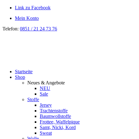
Link zu Facebook
Mein Konto
Telefon:
0851 / 21 24 73 76
Startseite
Shop
Neues & Angebote
NEU
Sale
Stoffe
Jersey
Trachtenstoffe
Baumwollstoffe
Frottee, Waffelpique
Samt, Nicki, Kord
Sweat
Wolle