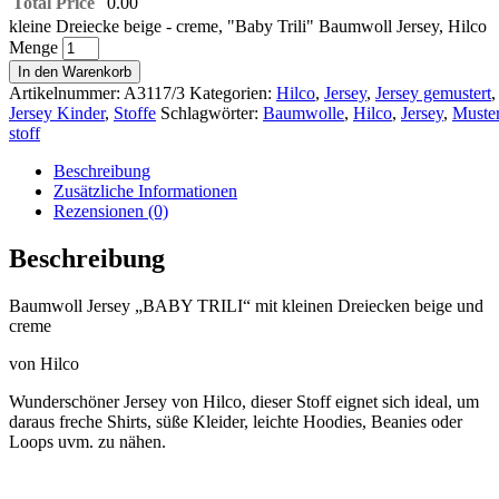
Total Price
0.00
kleine Dreiecke beige - creme, "Baby Trili" Baumwoll Jersey, Hilco
Menge
In den Warenkorb
Artikelnummer:
A3117/3
Kategorien:
Hilco
,
Jersey
,
Jersey gemustert
,
Jersey Kinder
,
Stoffe
Schlagwörter:
Baumwolle
,
Hilco
,
Jersey
,
Muste
stoff
Beschreibung
Zusätzliche Informationen
Rezensionen (0)
Beschreibung
Baumwoll Jersey „BABY TRILI“ mit kleinen Dreiecken beige und
creme
von Hilco
Wunderschöner Jersey von Hilco, dieser Stoff eignet sich ideal, um
daraus freche Shirts, süße Kleider, leichte Hoodies, Beanies oder
Loops uvm. zu nähen.