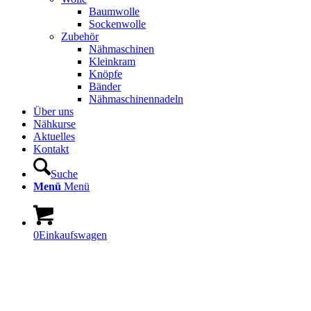
Baumwolle
Sockenwolle
Zubehör
Nähmaschinen
Kleinkram
Knöpfe
Bänder
Nähmaschinennadeln
Über uns
Nähkurse
Aktuelles
Kontakt
Suche
Menü
Menü
0
Einkaufswagen