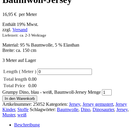
16,95
€
per Meter
Enthält 19% Mwst.
zzgl.
Versand
Lieferzeit: ca. 2-3 Werktage
Material: 95 % Baumwolle, 5 % Elasthan
Breite: ca. 150 cm
3 Meter auf Lager
Length ( Meter )
Total length
0.00
Total Price
0.00
Grumpy Dino, blau - weiß, Baumwoll-Jersey Menge
In den Warenkorb
Artikelnummer:
25052
Kategorien:
Jersey
,
Jersey gemustert
,
Jersey
Kinder
,
Stoffe
Schlagwörter:
Baumwolle
,
Dino
,
Dinosaurier
,
Jersey
,
Muster
,
weiß
Beschreibung