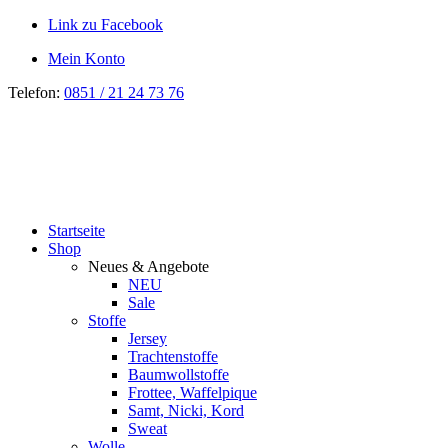
Link zu Facebook
Mein Konto
Telefon:
0851 / 21 24 73 76
Startseite
Shop
Neues & Angebote
NEU
Sale
Stoffe
Jersey
Trachtenstoffe
Baumwollstoffe
Frottee, Waffelpique
Samt, Nicki, Kord
Sweat
Wolle