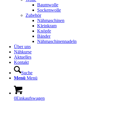
Baumwolle
Sockenwolle
Zubehör
Nähmaschinen
Kleinkram
Knöpfe
Bänder
Nähmaschinennadeln
Über uns
Nähkurse
Aktuelles
Kontakt
Suche
Menü
Menü
0
Einkaufswagen