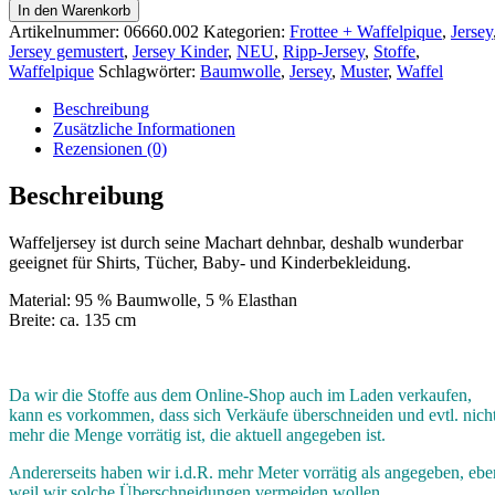
In den Warenkorb
Artikelnummer:
06660.002
Kategorien:
Frottee + Waffelpique
,
Jersey
Jersey gemustert
,
Jersey Kinder
,
NEU
,
Ripp-Jersey
,
Stoffe
,
Waffelpique
Schlagwörter:
Baumwolle
,
Jersey
,
Muster
,
Waffel
Beschreibung
Zusätzliche Informationen
Rezensionen (0)
Beschreibung
Waffeljersey ist durch seine Machart dehnbar, deshalb wunderbar
geeignet für Shirts, Tücher, Baby- und Kinderbekleidung.
Material: 95 % Baumwolle, 5 % Elasthan
Breite: ca. 135 cm
Da wir die Stoffe aus dem Online-Shop auch im Laden verkaufen,
kann es vorkommen, dass sich Verkäufe überschneiden und evtl. nich
mehr die Menge vorrätig ist, die aktuell angegeben ist.
Andererseits haben wir i.d.R. mehr Meter vorrätig als angegeben, ebe
weil wir solche Überschneidungen vermeiden wollen.