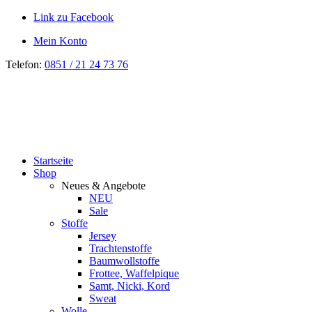
Link zu Facebook
Mein Konto
Telefon:
0851 / 21 24 73 76
Startseite
Shop
Neues & Angebote
NEU
Sale
Stoffe
Jersey
Trachtenstoffe
Baumwollstoffe
Frottee, Waffelpique
Samt, Nicki, Kord
Sweat
Wolle