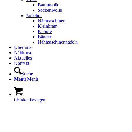
Baumwolle
Sockenwolle
Zubehör
Nähmaschinen
Kleinkram
Knöpfe
Bänder
Nähmaschinennadeln
Über uns
Nähkurse
Aktuelles
Kontakt
Suche
Menü
Menü
0
Einkaufswagen