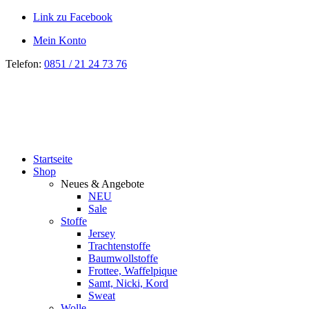
Link zu Facebook
Mein Konto
Telefon:
0851 / 21 24 73 76
Startseite
Shop
Neues & Angebote
NEU
Sale
Stoffe
Jersey
Trachtenstoffe
Baumwollstoffe
Frottee, Waffelpique
Samt, Nicki, Kord
Sweat
Wolle