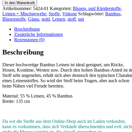
In den Warenkorb
Artikelnummer:
5424-01
Kategorien:
Blusen- und Kleiderstoffe
,
Leinen + Mischgewebe
,
Stoffe
,
Viskose
Schlagwörter:
Bambus
,
Blusenstoffe
,
Glanz
,
gold
,
Leinen
,
stoff
,
uni
Beschreibung
Zusätzliche Informationen
Rezensionen (0)
Beschreibung
Dieser hochwertige Bambus Leinen ist ideal geeignet, um Röcke,
Hosen, Kostüme, Westen usw. Durch den hohen Bambus-Anteil ist d
Stoff sehr angenehm, erhält sich aber dennoch den typischen Charakt
eines Leinenstoffes. So wird der Stoff beim Tragen, aber auch schon
beim Nähen viel Freude bereiten.
Material: 55 % Leinen, 45 % Bambus
Breite: 135 cm
Da wir die Stoffe aus dem Online-Shop auch im Laden verkaufen,
kann es vorkommen, dass sich Verkäufe überschneiden und evtl. nich
mehr die Menge vorrätig ist, die aktuell angegeben ist.