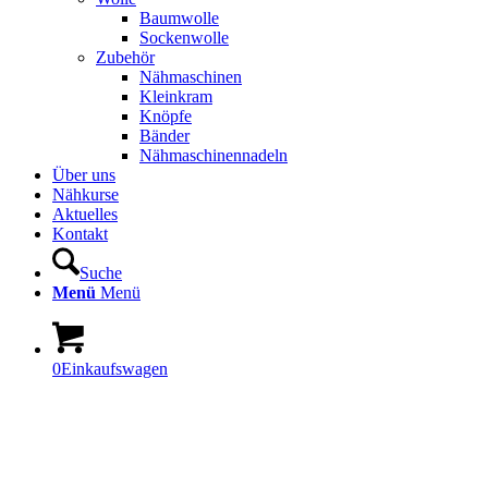
Baumwolle
Sockenwolle
Zubehör
Nähmaschinen
Kleinkram
Knöpfe
Bänder
Nähmaschinennadeln
Über uns
Nähkurse
Aktuelles
Kontakt
Suche
Menü
Menü
0
Einkaufswagen