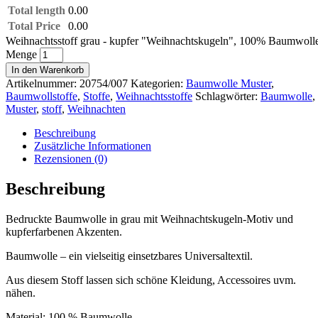
Total length
0.00
Total Price
0.00
Weihnachtsstoff grau - kupfer "Weihnachtskugeln", 100% Baumwoll
Menge
In den Warenkorb
Artikelnummer:
20754/007
Kategorien:
Baumwolle Muster
,
Baumwollstoffe
,
Stoffe
,
Weihnachtsstoffe
Schlagwörter:
Baumwolle
,
Muster
,
stoff
,
Weihnachten
Beschreibung
Zusätzliche Informationen
Rezensionen (0)
Beschreibung
Bedruckte Baumwolle in grau mit Weihnachtskugeln-Motiv und
kupferfarbenen Akzenten.
Baumwolle – ein vielseitig einsetzbares Universaltextil.
Aus diesem Stoff lassen sich schöne Kleidung, Accessoires uvm.
nähen.
Material: 100 % Baumwolle