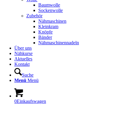
Baumwolle
Sockenwolle
Zubehör
Nähmaschinen
Kleinkram
Knöpfe
Bänder
Nähmaschinennadeln
Über uns
Nähkurse
Aktuelles
Kontakt
Suche
Menü
Menü
0
Einkaufswagen