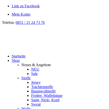
Link zu Facebook
Mein Konto
Telefon:
0851 / 21 24 73 76
Startseite
Shop
Neues & Angebote
NEU
Sale
Stoffe
Jersey
Trachtenstoffe
Baumwollstoffe
Frottee, Waffelpique
Samt, Nicki, Kord
Sweat
Wolle