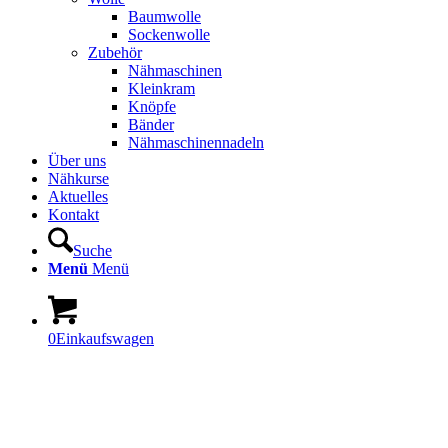
Baumwolle
Sockenwolle
Zubehör
Nähmaschinen
Kleinkram
Knöpfe
Bänder
Nähmaschinennadeln
Über uns
Nähkurse
Aktuelles
Kontakt
Suche
Menü
Menü
0
Einkaufswagen