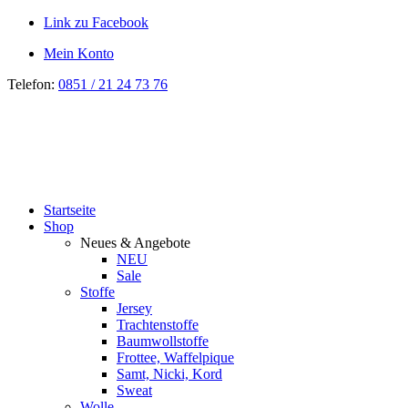
Link zu Facebook
Mein Konto
Telefon:
0851 / 21 24 73 76
Startseite
Shop
Neues & Angebote
NEU
Sale
Stoffe
Jersey
Trachtenstoffe
Baumwollstoffe
Frottee, Waffelpique
Samt, Nicki, Kord
Sweat
Wolle