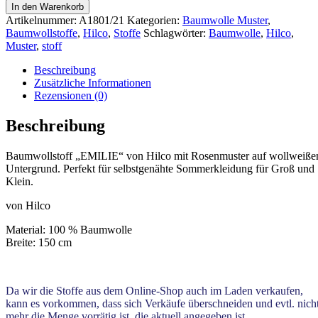
In den Warenkorb
Artikelnummer:
A1801/21
Kategorien:
Baumwolle Muster
,
Baumwollstoffe
,
Hilco
,
Stoffe
Schlagwörter:
Baumwolle
,
Hilco
,
Muster
,
stoff
Beschreibung
Zusätzliche Informationen
Rezensionen (0)
Beschreibung
Baumwollstoff „EMILIE“ von Hilco mit Rosenmuster auf wollweiß
Untergrund. Perfekt für selbstgenähte Sommerkleidung für Groß und
Klein.
von Hilco
Material: 100 % Baumwolle
Breite: 150 cm
Da wir die Stoffe aus dem Online-Shop auch im Laden verkaufen,
kann es vorkommen, dass sich Verkäufe überschneiden und evtl. nich
mehr die Menge vorrätig ist, die aktuell angegeben ist.