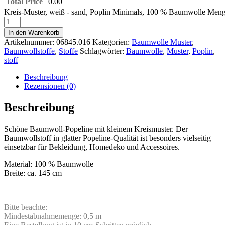
Total Price
0.00
Kreis-Muster, weiß - sand, Poplin Minimals, 100 % Baumwolle Men
In den Warenkorb
Artikelnummer:
06845.016
Kategorien:
Baumwolle Muster
,
Baumwollstoffe
,
Stoffe
Schlagwörter:
Baumwolle
,
Muster
,
Poplin
,
stoff
Beschreibung
Rezensionen (0)
Beschreibung
Schöne Baumwoll-Popeline mit kleinem Kreismuster. Der
Baumwollstoff in glatter Popeline-Qualität ist besonders vielseitig
einsetzbar für Bekleidung, Homedeko und Accessoires.
Material: 100 % Baumwolle
Breite: ca. 145 cm
Bitte beachte:
Mindestabnahmemenge: 0,5 m