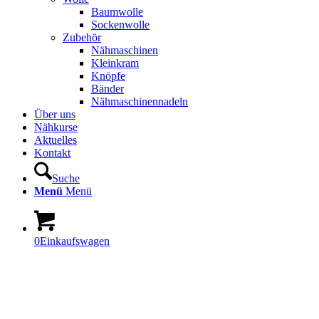
Baumwolle
Sockenwolle
Zubehör
Nähmaschinen
Kleinkram
Knöpfe
Bänder
Nähmaschinennadeln
Über uns
Nähkurse
Aktuelles
Kontakt
Suche
Menü
Menü
0
Einkaufswagen