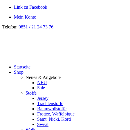
Link zu Facebook
Mein Konto
Telefon:
0851 / 21 24 73 76
Startseite
Shop
Neues & Angebote
NEU
Sale
Stoffe
Jersey
Trachtenstoffe
Baumwollstoffe
Frottee, Waffelpique
Samt, Nicki, Kord
Sweat
Wolle