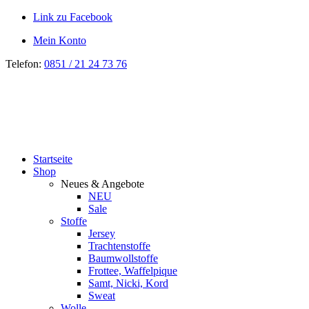
Link zu Facebook
Mein Konto
Telefon:
0851 / 21 24 73 76
Startseite
Shop
Neues & Angebote
NEU
Sale
Stoffe
Jersey
Trachtenstoffe
Baumwollstoffe
Frottee, Waffelpique
Samt, Nicki, Kord
Sweat
Wolle