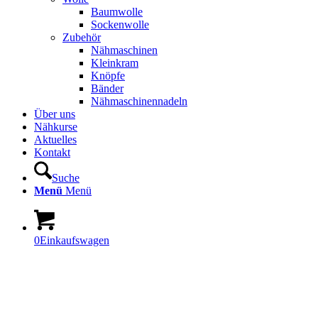
Baumwolle
Sockenwolle
Zubehör
Nähmaschinen
Kleinkram
Knöpfe
Bänder
Nähmaschinennadeln
Über uns
Nähkurse
Aktuelles
Kontakt
Suche
Menü
Menü
0
Einkaufswagen