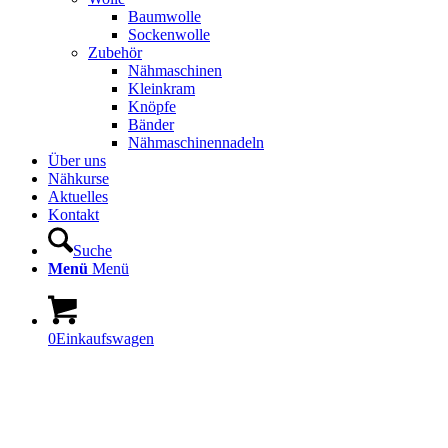
Baumwolle
Sockenwolle
Zubehör
Nähmaschinen
Kleinkram
Knöpfe
Bänder
Nähmaschinennadeln
Über uns
Nähkurse
Aktuelles
Kontakt
Suche
Menü
Menü
0
Einkaufswagen