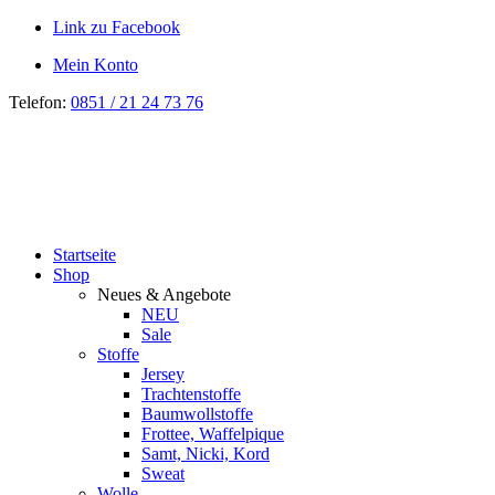
Link zu Facebook
Mein Konto
Telefon:
0851 / 21 24 73 76
Startseite
Shop
Neues & Angebote
NEU
Sale
Stoffe
Jersey
Trachtenstoffe
Baumwollstoffe
Frottee, Waffelpique
Samt, Nicki, Kord
Sweat
Wolle