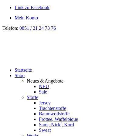
Link zu Facebook
Mein Konto
Telefon:
0851 / 21 24 73 76
Startseite
Shop
Neues & Angebote
NEU
Sale
Stoffe
Jersey
Trachtenstoffe
Baumwollstoffe
Frottee, Waffelpique
Samt, Nicki, Kord
Sweat
Wolle