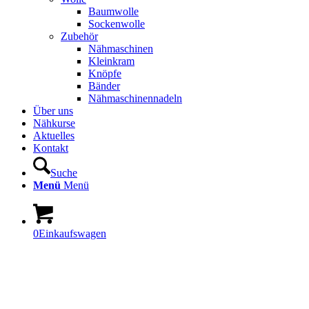
Baumwolle
Sockenwolle
Zubehör
Nähmaschinen
Kleinkram
Knöpfe
Bänder
Nähmaschinennadeln
Über uns
Nähkurse
Aktuelles
Kontakt
Suche
Menü
Menü
0
Einkaufswagen