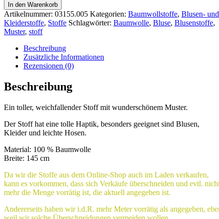
In den Warenkorb
Artikelnummer:
03155.005
Kategorien:
Baumwollstoffe
,
Blusen- und
Kleiderstoffe
,
Stoffe
Schlagwörter:
Baumwolle
,
Bluse
,
Blusenstoffe
,
Muster
,
stoff
Beschreibung
Zusätzliche Informationen
Rezensionen (0)
Beschreibung
Ein toller, weichfallender Stoff mit wunderschönem Muster.
Der Stoff hat eine tolle Haptik, besonders geeignet sind Blusen,
Kleider und leichte Hosen.
Material: 100 % Baumwolle
Breite: 145 cm
Da wir die Stoffe aus dem Online-Shop auch im Laden verkaufen,
kann es vorkommen, dass sich Verkäufe überschneiden und evtl. nich
mehr die Menge vorrätig ist, die aktuell angegeben ist.
Andererseits haben wir i.d.R. mehr Meter vorrätig als angegeben, ebe
weil wir solche Überschneidungen vermeiden wollen.