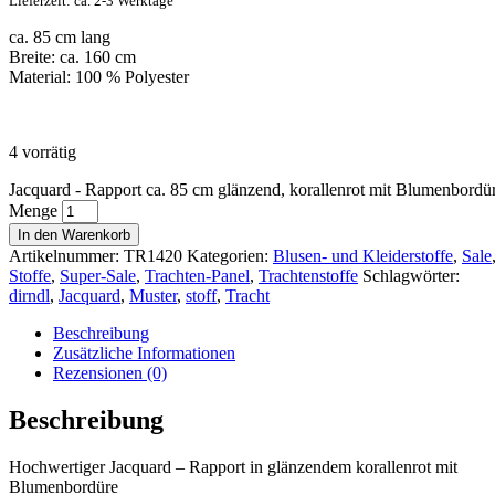
Lieferzeit: ca. 2-3 Werktage
ca. 85 cm lang
Breite: ca. 160 cm
Material: 100 % Polyester
4 vorrätig
Jacquard - Rapport ca. 85 cm glänzend, korallenrot mit Blumenbordü
Menge
In den Warenkorb
Artikelnummer:
TR1420
Kategorien:
Blusen- und Kleiderstoffe
,
Sale
Stoffe
,
Super-Sale
,
Trachten-Panel
,
Trachtenstoffe
Schlagwörter:
dirndl
,
Jacquard
,
Muster
,
stoff
,
Tracht
Beschreibung
Zusätzliche Informationen
Rezensionen (0)
Beschreibung
Hochwertiger Jacquard – Rapport in glänzendem korallenrot mit
Blumenbordüre