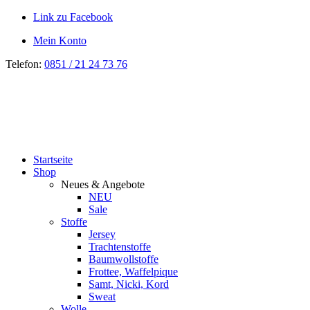
Link zu Facebook
Mein Konto
Telefon:
0851 / 21 24 73 76
Startseite
Shop
Neues & Angebote
NEU
Sale
Stoffe
Jersey
Trachtenstoffe
Baumwollstoffe
Frottee, Waffelpique
Samt, Nicki, Kord
Sweat
Wolle