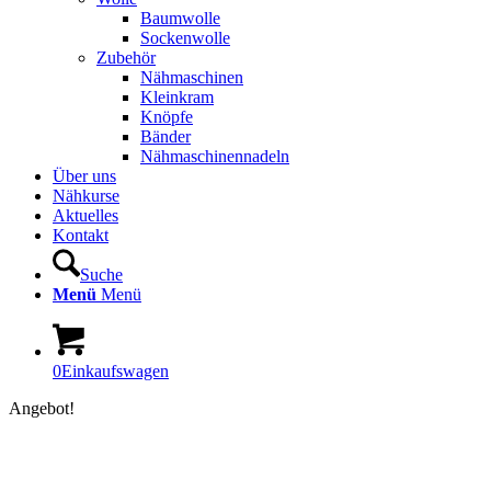
Baumwolle
Sockenwolle
Zubehör
Nähmaschinen
Kleinkram
Knöpfe
Bänder
Nähmaschinennadeln
Über uns
Nähkurse
Aktuelles
Kontakt
Suche
Menü
Menü
0
Einkaufswagen
Angebot!