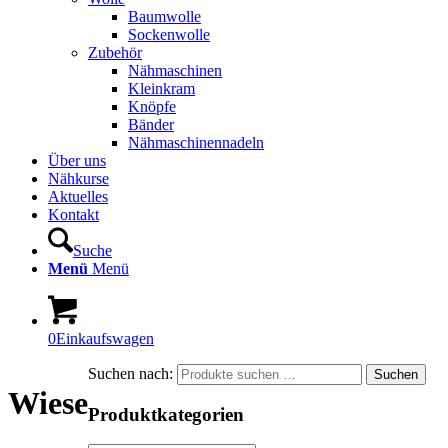
Baumwolle
Sockenwolle
Zubehör
Nähmaschinen
Kleinkram
Knöpfe
Bänder
Nähmaschinennadeln
Über uns
Nähkurse
Aktuelles
Kontakt
Suche
Menü
Menü
0
Einkaufswagen
Suchen nach:
Suchen
Wiese
Produktkategorien