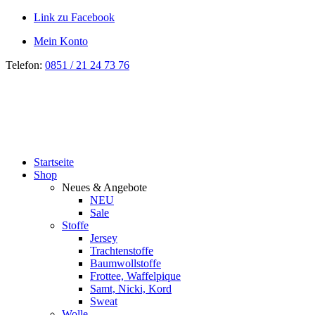
Link zu Facebook
Mein Konto
Telefon:
0851 / 21 24 73 76
Startseite
Shop
Neues & Angebote
NEU
Sale
Stoffe
Jersey
Trachtenstoffe
Baumwollstoffe
Frottee, Waffelpique
Samt, Nicki, Kord
Sweat
Wolle