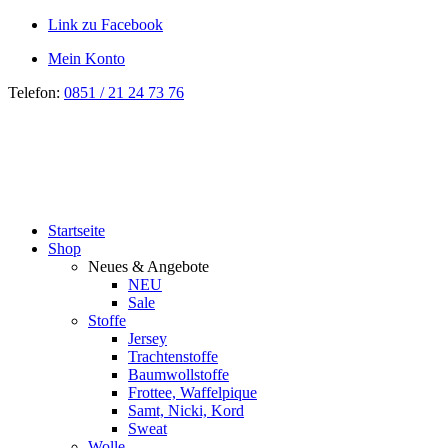
Link zu Facebook
Mein Konto
Telefon:
0851 / 21 24 73 76
Startseite
Shop
Neues & Angebote
NEU
Sale
Stoffe
Jersey
Trachtenstoffe
Baumwollstoffe
Frottee, Waffelpique
Samt, Nicki, Kord
Sweat
Wolle