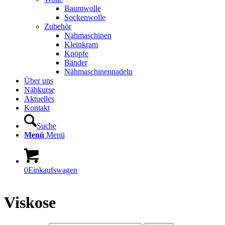
Baumwolle
Sockenwolle
Zubehör
Nähmaschinen
Kleinkram
Knöpfe
Bänder
Nähmaschinennadeln
Über uns
Nähkurse
Aktuelles
Kontakt
Suche
Menü
Menü
0
Einkaufswagen
Viskose