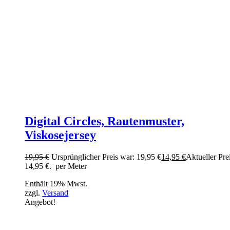
Digital Circles, Rautenmuster,
Viskosejersey
19,95
€
Ursprünglicher Preis war: 19,95 €
14,95
€
Aktueller Prei
14,95 €.
per Meter
Enthält 19% Mwst.
zzgl.
Versand
Angebot!