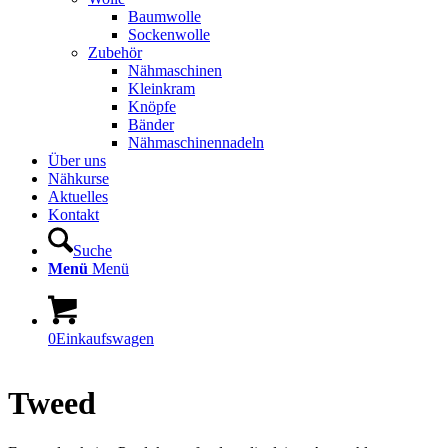
Baumwolle
Sockenwolle
Zubehör
Nähmaschinen
Kleinkram
Knöpfe
Bänder
Nähmaschinennadeln
Über uns
Nähkurse
Aktuelles
Kontakt
Suche
Menü
Menü
0
Einkaufswagen
Tweed