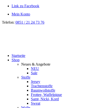
Link zu Facebook
Mein Konto
Telefon:
0851 / 21 24 73 76
Startseite
Shop
Neues & Angebote
NEU
Sale
Stoffe
Jersey
Trachtenstoffe
Baumwollstoffe
Frottee, Waffelpique
Samt, Nicki, Kord
Sweat
Wolle