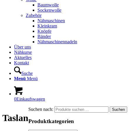
Baumwolle
Sockenwolle
Zubehör
Nähmaschinen
Kleinkram
Knöpfe
Bänder
Nähmaschinennadeln
Über uns
Nähkurse
Aktuelles
Kontakt
Suche
Menü
Menü
0
Einkaufswagen
Suchen nach:
Suchen
Taslan
Produktkategorien