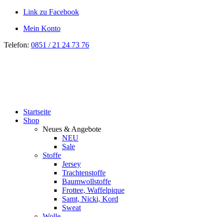
Link zu Facebook
Mein Konto
Telefon:
0851 / 21 24 73 76
Startseite
Shop
Neues & Angebote
NEU
Sale
Stoffe
Jersey
Trachtenstoffe
Baumwollstoffe
Frottee, Waffelpique
Samt, Nicki, Kord
Sweat
Wolle