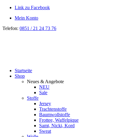
Link zu Facebook
Mein Konto
Telefon:
0851 / 21 24 73 76
Startseite
Shop
Neues & Angebote
NEU
Sale
Stoffe
Jersey
Trachtenstoffe
Baumwollstoffe
Frottee, Waffelpique
Samt, Nicki, Kord
Sweat
Wolle