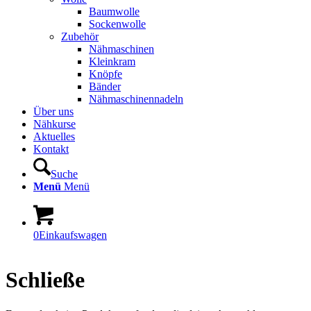
Baumwolle
Sockenwolle
Zubehör
Nähmaschinen
Kleinkram
Knöpfe
Bänder
Nähmaschinennadeln
Über uns
Nähkurse
Aktuelles
Kontakt
Suche
Menü
Menü
0
Einkaufswagen
Schließe