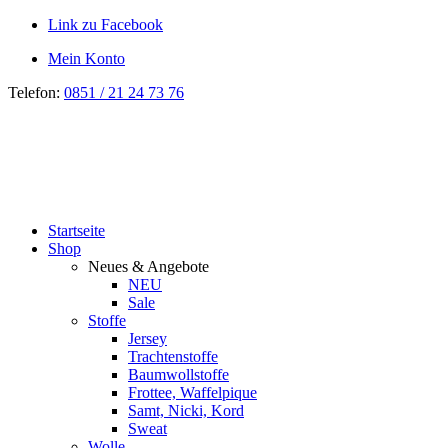
Link zu Facebook
Mein Konto
Telefon:
0851 / 21 24 73 76
Startseite
Shop
Neues & Angebote
NEU
Sale
Stoffe
Jersey
Trachtenstoffe
Baumwollstoffe
Frottee, Waffelpique
Samt, Nicki, Kord
Sweat
Wolle