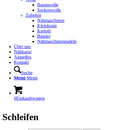
Baumwolle
Sockenwolle
Zubehör
Nähmaschinen
Kleinkram
Knöpfe
Bänder
Nähmaschinennadeln
Über uns
Nähkurse
Aktuelles
Kontakt
Suche
Menü
Menü
0
Einkaufswagen
Schleifen