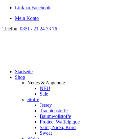
Link zu Facebook
Mein Konto
Telefon:
0851 / 21 24 73 76
Startseite
Shop
Neues & Angebote
NEU
Sale
Stoffe
Jersey
Trachtenstoffe
Baumwollstoffe
Frottee, Waffelpique
Samt, Nicki, Kord
Sweat
Wolle