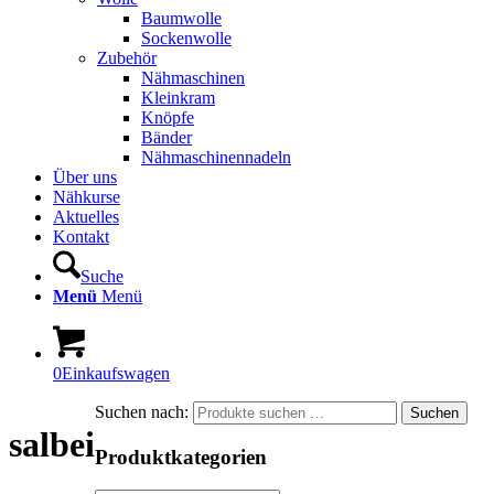
Baumwolle
Sockenwolle
Zubehör
Nähmaschinen
Kleinkram
Knöpfe
Bänder
Nähmaschinennadeln
Über uns
Nähkurse
Aktuelles
Kontakt
Suche
Menü
Menü
0
Einkaufswagen
Suchen nach:
Suchen
salbei
Produktkategorien