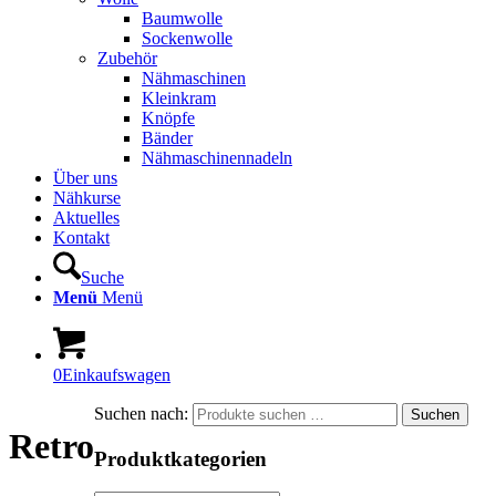
Baumwolle
Sockenwolle
Zubehör
Nähmaschinen
Kleinkram
Knöpfe
Bänder
Nähmaschinennadeln
Über uns
Nähkurse
Aktuelles
Kontakt
Suche
Menü
Menü
0
Einkaufswagen
Suchen nach:
Suchen
Retro
Produktkategorien