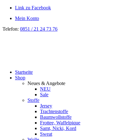
Link zu Facebook
Mein Konto
Telefon:
0851 / 21 24 73 76
Startseite
Shop
Neues & Angebote
NEU
Sale
Stoffe
Jersey
Trachtenstoffe
Baumwollstoffe
Frottee, Waffelpique
Samt, Nicki, Kord
Sweat
Wolle