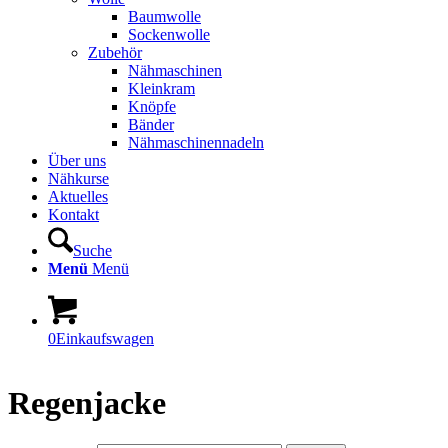
Baumwolle
Sockenwolle
Zubehör
Nähmaschinen
Kleinkram
Knöpfe
Bänder
Nähmaschinennadeln
Über uns
Nähkurse
Aktuelles
Kontakt
Suche
Menü
Menü
0
Einkaufswagen
Regenjacke