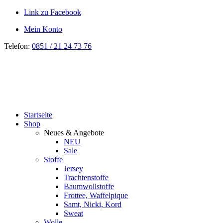
Link zu Facebook
Mein Konto
Telefon:
0851 / 21 24 73 76
Startseite
Shop
Neues & Angebote
NEU
Sale
Stoffe
Jersey
Trachtenstoffe
Baumwollstoffe
Frottee, Waffelpique
Samt, Nicki, Kord
Sweat
Wolle