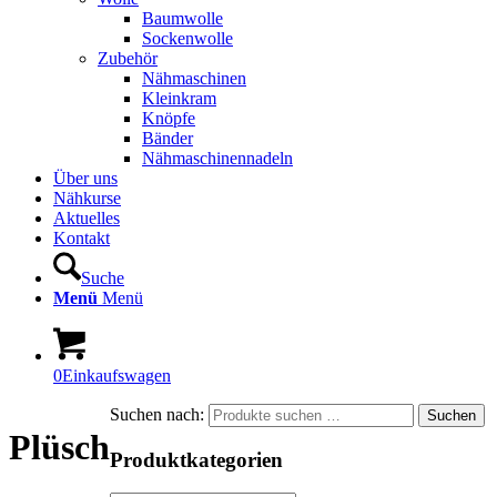
Baumwolle
Sockenwolle
Zubehör
Nähmaschinen
Kleinkram
Knöpfe
Bänder
Nähmaschinennadeln
Über uns
Nähkurse
Aktuelles
Kontakt
Suche
Menü
Menü
0
Einkaufswagen
Suchen nach:
Suchen
Plüsch
Produktkategorien