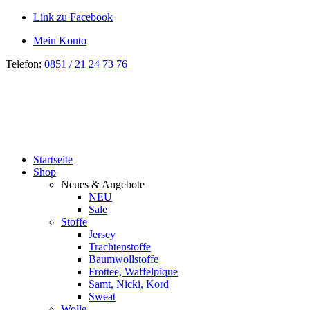
Link zu Facebook
Mein Konto
Telefon:
0851 / 21 24 73 76
Startseite
Shop
Neues & Angebote
NEU
Sale
Stoffe
Jersey
Trachtenstoffe
Baumwollstoffe
Frottee, Waffelpique
Samt, Nicki, Kord
Sweat
Wolle