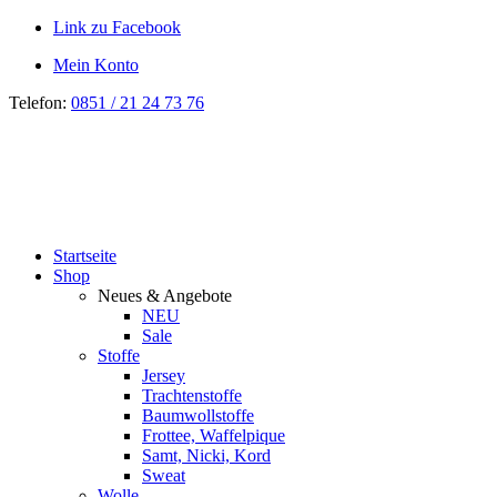
Link zu Facebook
Mein Konto
Telefon:
0851 / 21 24 73 76
Startseite
Shop
Neues & Angebote
NEU
Sale
Stoffe
Jersey
Trachtenstoffe
Baumwollstoffe
Frottee, Waffelpique
Samt, Nicki, Kord
Sweat
Wolle