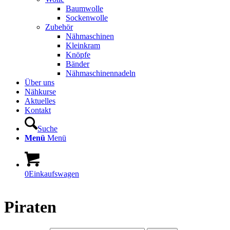
Baumwolle
Sockenwolle
Zubehör
Nähmaschinen
Kleinkram
Knöpfe
Bänder
Nähmaschinennadeln
Über uns
Nähkurse
Aktuelles
Kontakt
Suche
Menü
Menü
0
Einkaufswagen
Piraten