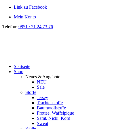
Link zu Facebook
Mein Konto
Telefon:
0851 / 21 24 73 76
Startseite
Shop
Neues & Angebote
NEU
Sale
Stoffe
Jersey
Trachtenstoffe
Baumwollstoffe
Frottee, Waffelpique
Samt, Nicki, Kord
Sweat
Wolle