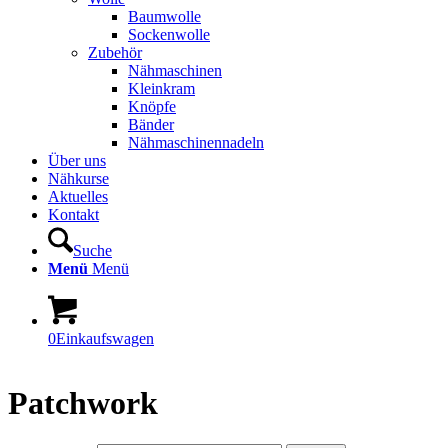
Baumwolle
Sockenwolle
Zubehör
Nähmaschinen
Kleinkram
Knöpfe
Bänder
Nähmaschinennadeln
Über uns
Nähkurse
Aktuelles
Kontakt
Suche
Menü
Menü
0
Einkaufswagen
Patchwork