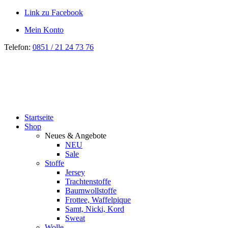
Link zu Facebook
Mein Konto
Telefon:
0851 / 21 24 73 76
Startseite
Shop
Neues & Angebote
NEU
Sale
Stoffe
Jersey
Trachtenstoffe
Baumwollstoffe
Frottee, Waffelpique
Samt, Nicki, Kord
Sweat
Wolle