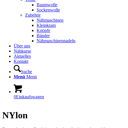
Baumwolle
Sockenwolle
Zubehör
Nähmaschinen
Kleinkram
Knöpfe
Bänder
Nähmaschinennadeln
Über uns
Nähkurse
Aktuelles
Kontakt
Suche
Menü
Menü
0
Einkaufswagen
NYlon