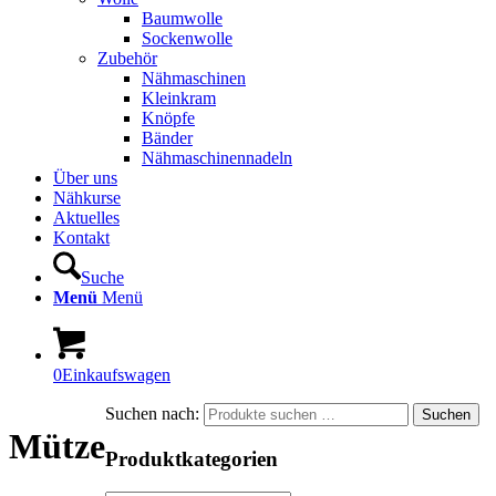
Baumwolle
Sockenwolle
Zubehör
Nähmaschinen
Kleinkram
Knöpfe
Bänder
Nähmaschinennadeln
Über uns
Nähkurse
Aktuelles
Kontakt
Suche
Menü
Menü
0
Einkaufswagen
Suchen nach:
Suchen
Mütze
Produktkategorien