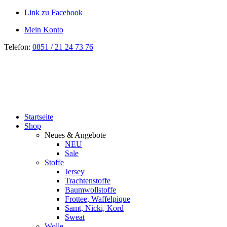
Link zu Facebook
Mein Konto
Telefon:
0851 / 21 24 73 76
Startseite
Shop
Neues & Angebote
NEU
Sale
Stoffe
Jersey
Trachtenstoffe
Baumwollstoffe
Frottee, Waffelpique
Samt, Nicki, Kord
Sweat
Wolle