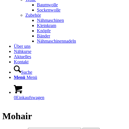
Baumwolle
Sockenwolle
Zubehör
Nähmaschinen
Kleinkram
Knöpfe
Bänder
Nähmaschinennadeln
Über uns
Nähkurse
Aktuelles
Kontakt
Suche
Menü
Menü
0
Einkaufswagen
Mohair