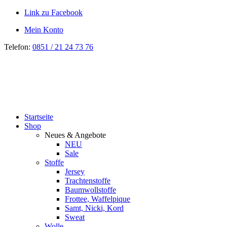
Link zu Facebook
Mein Konto
Telefon:
0851 / 21 24 73 76
Startseite
Shop
Neues & Angebote
NEU
Sale
Stoffe
Jersey
Trachtenstoffe
Baumwollstoffe
Frottee, Waffelpique
Samt, Nicki, Kord
Sweat
Wolle