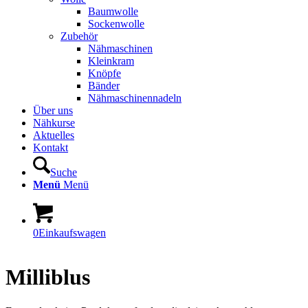
Baumwolle
Sockenwolle
Zubehör
Nähmaschinen
Kleinkram
Knöpfe
Bänder
Nähmaschinennadeln
Über uns
Nähkurse
Aktuelles
Kontakt
Suche
Menü
Menü
0
Einkaufswagen
Milliblus