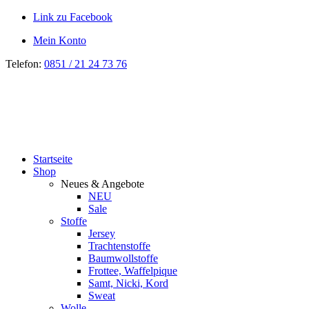
Link zu Facebook
Mein Konto
Telefon:
0851 / 21 24 73 76
Startseite
Shop
Neues & Angebote
NEU
Sale
Stoffe
Jersey
Trachtenstoffe
Baumwollstoffe
Frottee, Waffelpique
Samt, Nicki, Kord
Sweat
Wolle