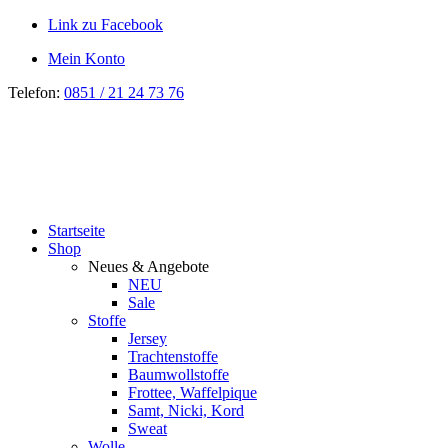
Link zu Facebook
Mein Konto
Telefon:
0851 / 21 24 73 76
Startseite
Shop
Neues & Angebote
NEU
Sale
Stoffe
Jersey
Trachtenstoffe
Baumwollstoffe
Frottee, Waffelpique
Samt, Nicki, Kord
Sweat
Wolle