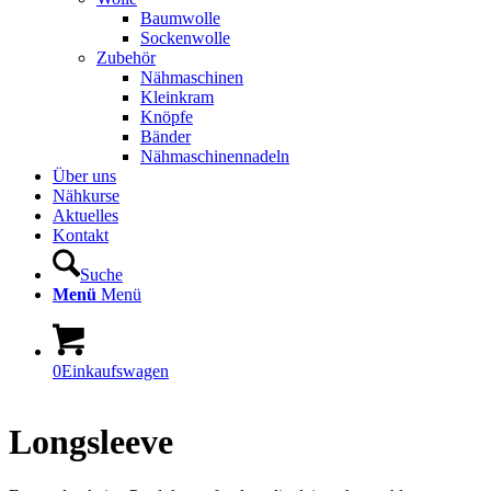
Baumwolle
Sockenwolle
Zubehör
Nähmaschinen
Kleinkram
Knöpfe
Bänder
Nähmaschinennadeln
Über uns
Nähkurse
Aktuelles
Kontakt
Suche
Menü
Menü
0
Einkaufswagen
Longsleeve