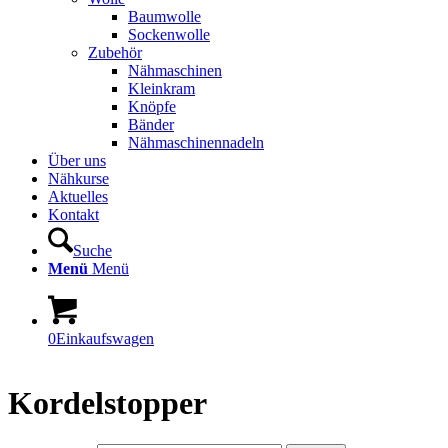
Baumwolle
Sockenwolle
Zubehör
Nähmaschinen
Kleinkram
Knöpfe
Bänder
Nähmaschinennadeln
Über uns
Nähkurse
Aktuelles
Kontakt
Suche
Menü
Menü
0
Einkaufswagen
Kordelstopper