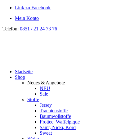
Link zu Facebook
Mein Konto
Telefon:
0851 / 21 24 73 76
Startseite
Shop
Neues & Angebote
NEU
Sale
Stoffe
Jersey
Trachtenstoffe
Baumwollstoffe
Frottee, Waffelpique
Samt, Nicki, Kord
Sweat
Wolle