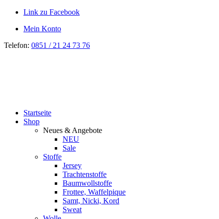
Link zu Facebook
Mein Konto
Telefon:
0851 / 21 24 73 76
Startseite
Shop
Neues & Angebote
NEU
Sale
Stoffe
Jersey
Trachtenstoffe
Baumwollstoffe
Frottee, Waffelpique
Samt, Nicki, Kord
Sweat
Wolle