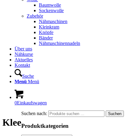
Baumwolle
Sockenwolle
Zubehör
Nähmaschinen
Kleinkram
Knöpfe
Bänder
Nähmaschinennadeln
Über uns
Nähkurse
Aktuelles
Kontakt
Suche
Menü
Menü
0
Einkaufswagen
Suchen nach:
Suchen
Klee
Produktkategorien