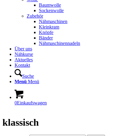
Baumwolle
Sockenwolle
Zubehör
Nähmaschinen
Kleinkram
Knöpfe
Bänder
Nähmaschinennadeln
Über uns
Nähkurse
Aktuelles
Kontakt
Suche
Menü
Menü
0
Einkaufswagen
klassisch