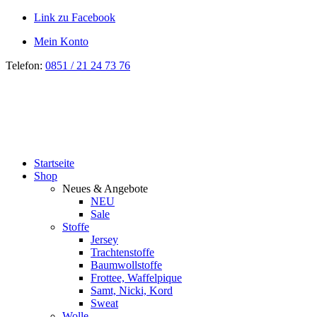
Link zu Facebook
Mein Konto
Telefon:
0851 / 21 24 73 76
Startseite
Shop
Neues & Angebote
NEU
Sale
Stoffe
Jersey
Trachtenstoffe
Baumwollstoffe
Frottee, Waffelpique
Samt, Nicki, Kord
Sweat
Wolle