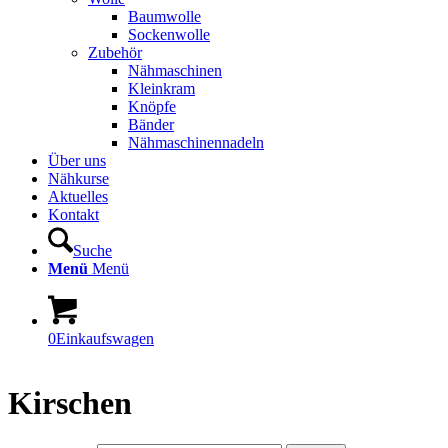
Baumwolle
Sockenwolle
Zubehör
Nähmaschinen
Kleinkram
Knöpfe
Bänder
Nähmaschinennadeln
Über uns
Nähkurse
Aktuelles
Kontakt
Suche
Menü
Menü
0
Einkaufswagen
Kirschen