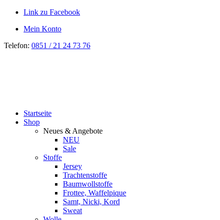
Link zu Facebook
Mein Konto
Telefon:
0851 / 21 24 73 76
Startseite
Shop
Neues & Angebote
NEU
Sale
Stoffe
Jersey
Trachtenstoffe
Baumwollstoffe
Frottee, Waffelpique
Samt, Nicki, Kord
Sweat
Wolle