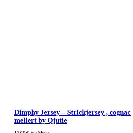
Dimphy Jersey – Strickjersey , cognac
meliert by Qjutie
13,95
€
per Meter