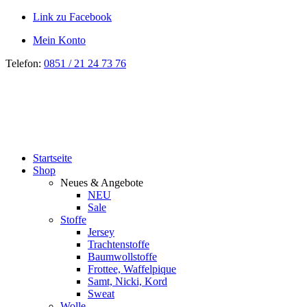
Link zu Facebook
Mein Konto
Telefon:
0851 / 21 24 73 76
Startseite
Shop
Neues & Angebote
NEU
Sale
Stoffe
Jersey
Trachtenstoffe
Baumwollstoffe
Frottee, Waffelpique
Samt, Nicki, Kord
Sweat
Wolle