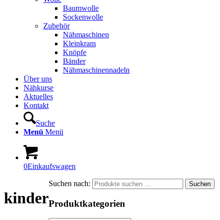
Baumwolle
Sockenwolle
Zubehör
Nähmaschinen
Kleinkram
Knöpfe
Bänder
Nähmaschinennadeln
Über uns
Nähkurse
Aktuelles
Kontakt
Suche
Menü
Menü
0
Einkaufswagen
Suchen nach:
Suchen
kinder
Produktkategorien