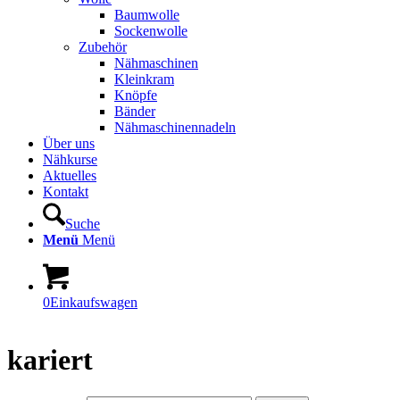
Baumwolle
Sockenwolle
Zubehör
Nähmaschinen
Kleinkram
Knöpfe
Bänder
Nähmaschinennadeln
Über uns
Nähkurse
Aktuelles
Kontakt
Suche
Menü
Menü
0
Einkaufswagen
kariert