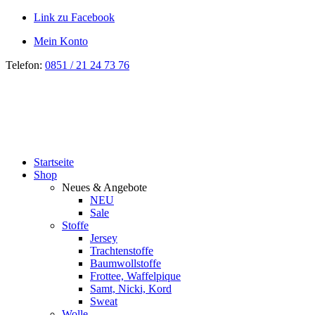
Link zu Facebook
Mein Konto
Telefon:
0851 / 21 24 73 76
Startseite
Shop
Neues & Angebote
NEU
Sale
Stoffe
Jersey
Trachtenstoffe
Baumwollstoffe
Frottee, Waffelpique
Samt, Nicki, Kord
Sweat
Wolle