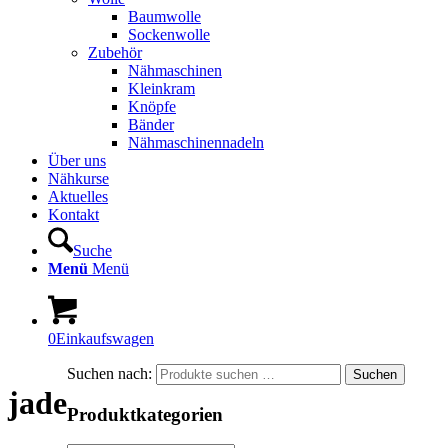
Baumwolle
Sockenwolle
Zubehör
Nähmaschinen
Kleinkram
Knöpfe
Bänder
Nähmaschinennadeln
Über uns
Nähkurse
Aktuelles
Kontakt
Suche
Menü
Menü
0
Einkaufswagen
Suchen nach:
Suchen
jade
Produktkategorien