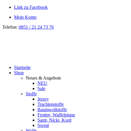
Link zu Facebook
Mein Konto
Telefon:
0851 / 21 24 73 76
Startseite
Shop
Neues & Angebote
NEU
Sale
Stoffe
Jersey
Trachtenstoffe
Baumwollstoffe
Frottee, Waffelpique
Samt, Nicki, Kord
Sweat
Wolle