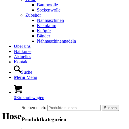
Baumwolle
Sockenwolle
Zubehör
Nähmaschinen
Kleinkram
Knöpfe
Bänder
Nähmaschinennadeln
Über uns
Nähkurse
Aktuelles
Kontakt
Suche
Menü
Menü
0
Einkaufswagen
Suchen nach:
Suchen
Hose
Produktkategorien