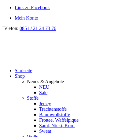
Link zu Facebook
Mein Konto
Telefon:
0851 / 21 24 73 76
Startseite
Shop
Neues & Angebote
NEU
Sale
Stoffe
Jersey
Trachtenstoffe
Baumwollstoffe
Frottee, Waffelpique
Samt, Nicki, Kord
Sweat
Wolle