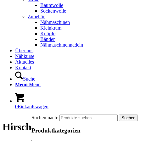
Baumwolle
Sockenwolle
Zubehör
Nähmaschinen
Kleinkram
Knöpfe
Bänder
Nähmaschinennadeln
Über uns
Nähkurse
Aktuelles
Kontakt
Suche
Menü
Menü
0
Einkaufswagen
Suchen nach:
Suchen
Hirsch
Produktkategorien