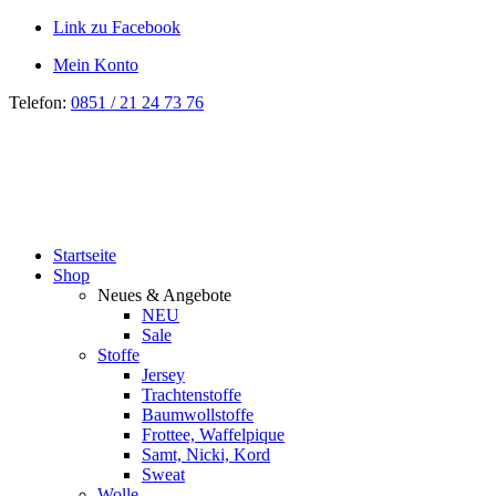
Link zu Facebook
Mein Konto
Telefon:
0851 / 21 24 73 76
Startseite
Shop
Neues & Angebote
NEU
Sale
Stoffe
Jersey
Trachtenstoffe
Baumwollstoffe
Frottee, Waffelpique
Samt, Nicki, Kord
Sweat
Wolle