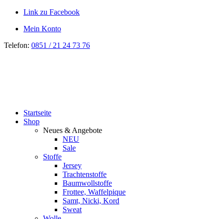
Link zu Facebook
Mein Konto
Telefon:
0851 / 21 24 73 76
Startseite
Shop
Neues & Angebote
NEU
Sale
Stoffe
Jersey
Trachtenstoffe
Baumwollstoffe
Frottee, Waffelpique
Samt, Nicki, Kord
Sweat
Wolle