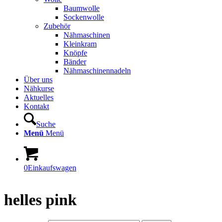
Baumwolle
Sockenwolle
Zubehör
Nähmaschinen
Kleinkram
Knöpfe
Bänder
Nähmaschinennadeln
Über uns
Nähkurse
Aktuelles
Kontakt
Suche
Menü
Menü
0
Einkaufswagen
helles pink