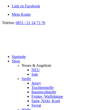
Link zu Facebook
Mein Konto
Telefon:
0851 / 21 24 73 76
Startseite
Shop
Neues & Angebote
NEU
Sale
Stoffe
Jersey
Trachtenstoffe
Baumwollstoffe
Frottee, Waffelpique
Samt, Nicki, Kord
Sweat
Wolle