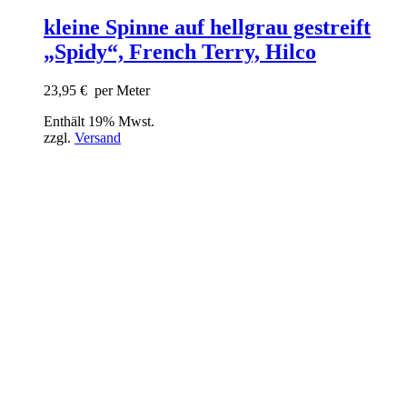
kleine Spinne auf hellgrau gestreift
„Spidy“, French Terry, Hilco
23,95
€
per Meter
Enthält 19% Mwst.
zzgl.
Versand