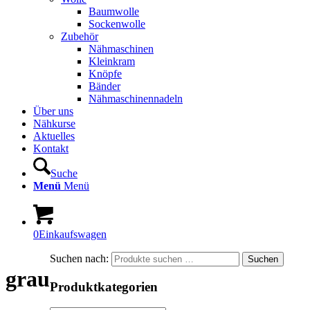
Baumwolle
Sockenwolle
Zubehör
Nähmaschinen
Kleinkram
Knöpfe
Bänder
Nähmaschinennadeln
Über uns
Nähkurse
Aktuelles
Kontakt
Suche
Menü
Menü
0
Einkaufswagen
Suchen nach:
Suchen
grau
Produktkategorien